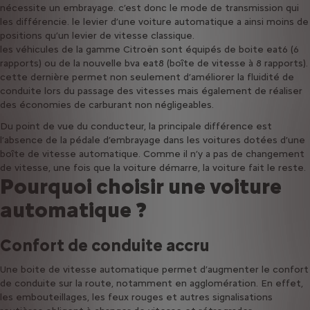
nécessite un embrayage. c’est donc le mode de transmission qui
les différencie. le levier d’une voiture automatique a ainsi moins de
positions qu’un levier de vitesse classique.
les véhicules de la gamme Citroën sont équipés de boite eat6 (6
rapports) ou de la nouvelle bva eat8 (boîte de vitesse à 8 rapports).
cette dernière permet non seulement d’améliorer la fluidité de
conduite lors du passage des vitesses mais également de réaliser
des économies de carburant non négligeables.
Du point de vue du conducteur, la principale différence est
l’absence de la pédale d’embrayage dans les voitures dotées d’une
boîte de vitesse automatique. Comme il n’y a pas de changement
de vitesse, une fois que la voiture démarre, la voiture fait le reste.
Pourquoi choisir une voiture
automatique ?
Confort de conduite accru
Une boite de vitesse automatique permet d’augmenter le confort
de conduite sur la route, notamment en agglomération. En effet,
les embouteillages, les feux rouges et autres signalisations