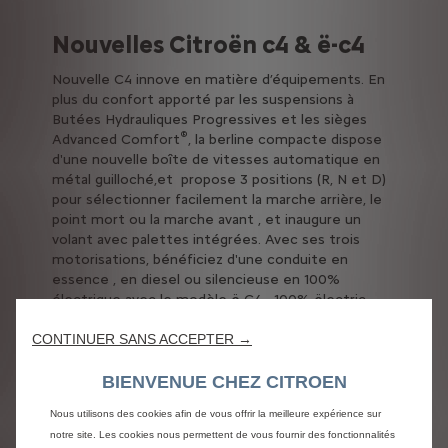
Nouvelles Citroën c4 & ë-c4
Nouvelle C4 innove en matière d’équipements. En
plus du confort apporté par les suspensions à
Butées Hydrauliques Progressives et les sièges
®
Advanced Comfort
, la berline compacte dispose
d'une nouvelle boîte de vitesses automatique en
métal guilloché,et propose 3 positions (R, N et D)
pour sélectionner facilement la marche arrière, le
point mort ou la marche avant , et inaugure un
volant avec palettes intégrées. Avec ses trois
motorisations, bénéficiez d'une conduite en
essence , en diesel ou silencieuse en 100%
électrique avec le modèle ë-C4 - 100% ëlectric.
CONTINUER SANS ACCEPTER →
découvrir nouvelle c4
BIENVENUE CHEZ CITROEN
Nous utilisons des cookies afin de vous offrir la meilleure expérience sur
Vérifier les stocks
notre site. Les cookies nous permettent de vous fournir des fonctionnalités