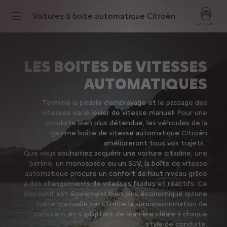
Voitures à boite automatique Citroën
LES BOITES DE VITESSES
AUTOMATIQUES
Terminé la pédale d’embrayage et le passage des
vitesses via le levier de vitesse manuel!
Pour une
conduite bien plus détendue, les véhicules de la
gamme boîte de vitesse automatique Citroën
amélioreront tous vos trajets.
Que vous souhaitiez acquérir une voiture citadine, une
berline, un monospace ou un SUV, la boîte de vitesse
automatique procure un confort de haut niveau grâce
à des changements de vitesses fluides et réactifs. Ce
dispositif est également bien plus économique qu'une
boîte manuelle car il limite la surconsommation de
carburant en s'adaptant de manière idéale à chaque
style de conduite.