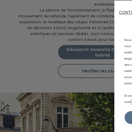
extérieures étant f
Le silence de fonctionnement, la fluidité de la
CONTI
mouvement du véhicule, l’agrément de conduite, la douce
suspension, le moelleux des sièges Advanced Comfort, l
de vibrations à bord, l’ergonomie et la facilité d’utilis
interfaces et services dédiés, tout concourt à renf
confort à bord, pour tous les oc
Nous 
vous f
Découvrir nouvelle Citroën c
améli
hybrid
langu
des c
Vérifier les stocks
trait
encor
prote
Si vo
notr