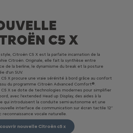
OUVELLE
ITROËN C5 X
 style, Citroën C5 X est la parfaite incarnation de la
phie Citroën. Originale, elle fait la synthèse entre
nce de la berline, le dynamisme du break et la posture
ée d’un SUV.
 C5 X procure une vraie sérénité à bord grâce au confort
 issu du programme Citroën Advanced Comfort®.
 C5 X se dote de technologies modernes pour simplifier
 bord, avec l’extended Head up Display, des aides à la
e qui introduisent la conduite semi-autonome et une
ouvelle interface de communication sur écran tactile 12’’
 reconnaissance vocale naturelle.
couvrir nouvelle Citroën c5 x