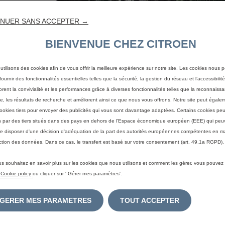
iltrées.
 mise en
NUER SANS ACCEPTER →
ur de la
’absence
BIENVENUE CHEZ CITROEN
ation des
orcer le
cupants.
utilisons des cookies afin de vous offrir la meilleure expérience sur notre site. Les cookies nous 
ournir des fonctionnalités essentielles telles que la sécurité, la gestion du réseau et l’accessibilité.
5 x
orent la convivialité et les performances grâce à diverses fonctionnalités telles que la reconnaiss
e, les résultats de recherche et améliorent ainsi ce que nous vous offrons. Notre site peut égaleme
ookies tiers pour envoyer des publicités qui vous sont davantage adaptées. Certains cookies peu
és par des tiers situés dans des pays en dehors de l'Espace économique européen (EEE) qui peu
e disposer d'une décision d'adéquation de la part des autorités européennes compétentes en m
ction des données. Dans ce cas, le transfert est basé sur votre consentement (art. 49.1a RGPD).
us souhaitez en savoir plus sur les cookies que nous utilisons et comment les gérer, vous pouvez
e
Cookie policy
ou cliquer sur ' Gérer mes paramètres'.
GERER MES PARAMETRES
TOUT ACCEPTER