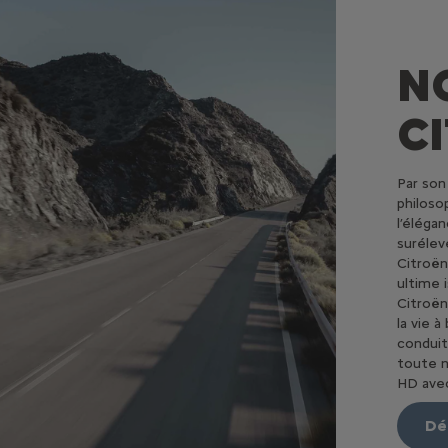
N
C
Par son
philoso
l’éléga
surélev
Citroën
ultime
Citroën
la vie à
conduit
toute n
HD avec
Dé