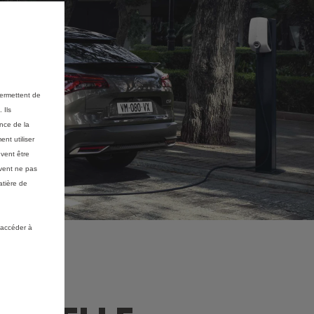
permettent de
 Ils
ance de la
nt utiliser
vent être
vent ne pas
atière de
 accéder à