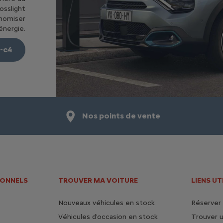
rosslight
nomiser
’énergie.
ë-c4
Nos points de vente
IONNELS
TROUVER MA VOITURE
LIENS UT
Nouveaux véhicules en stock
Réserver 
Véhicules d'occasion en stock
Trouver u