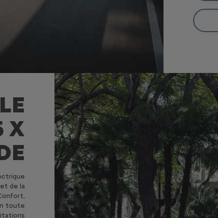
LE
 X
DE
ectrique
et de la
Confort,
en toute
itations