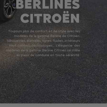
BERLINES
CITROËN
Toujours plus de confort et de style avec les
modèles de la gamme Berline de Citroën.
Silhouettes élancées, lignes fluides, intérieurs
tout confort, technologies... L’élégance des
modèles de la gamme Berline Citroën se mêle
au plaisir de conduire en toute sérénité.