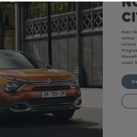
N
C
Avec No
retour. 
voiture
Progres
Nouvell
roues, 
Dé