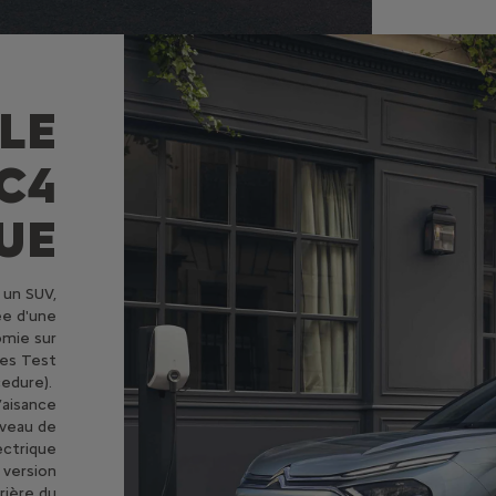
LE
C4
UE
un SUV,
ée d'une
omie sur
les Test
edure).
’aisance
iveau de
ectrique
 version
rière du