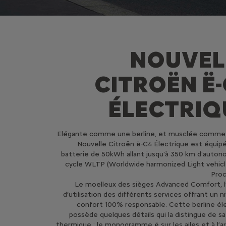
NOUVEL
CITROËN Ë-
ÉLECTRIQ
Elégante comme une berline, et musclée comme 
Nouvelle Citroën ë-C4 Électrique est équip
batterie de 50kWh allant jusqu'à 350 km d'auton
cycle WLTP (Worldwide harmonized Light vehic
Proc
Le moelleux des sièges Advanced Comfort, l
d’utilisation des différents services offrant un n
confort 100% responsable. Cette berline él
possède quelques détails qui la distingue de sa
thermique : le monogramme ë sur les ailes et à l’ar