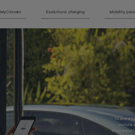
MyCitroën
Esolutions charging
Mobility pass
Grâce à l
voiture 
Vous bénéfic