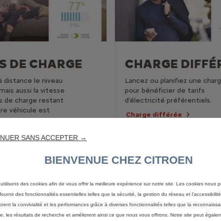
S DE CHARGE
CHARGE DIFFÉ
 distance le niveau
Lancez ou planifiez une char
mais aussi la vitesse
pour bénéficier de tarifs
s de charge restant
d'électricité préférentiels.
re véhicule est
Charge différée
ons à distance
NUER SANS ACCEPTER →
BIENVENUE CHEZ CITROEN
utilisons des cookies afin de vous offrir la meilleure expérience sur notre site. Les cookies nous 
ournir des fonctionnalités essentielles telles que la sécurité, la gestion du réseau et l’accessibilité.
orent la convivialité et les performances grâce à diverses fonctionnalités telles que la reconnaiss
e, les résultats de recherche et améliorent ainsi ce que nous vous offrons. Notre site peut égaleme