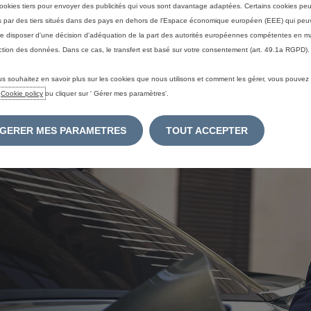
ookies tiers pour envoyer des publicités qui vous sont davantage adaptées. Certains cookies peu
és par des tiers situés dans des pays en dehors de l'Espace économique européen (EEE) qui peu
e disposer d'une décision d'adéquation de la part des autorités européennes compétentes en m
ction des données. Dans ce cas, le transfert est basé sur votre consentement (art. 49.1a RGPD).
CHARGING
us souhaitez en savoir plus sur les cookies que nous utilisons et comment les gérer, vous pouvez
e
Cookie policy
ou cliquer sur ' Gérer mes paramètres'.
e2move eSolutions
GERER MES PARAMETRES
TOUT ACCEPTER