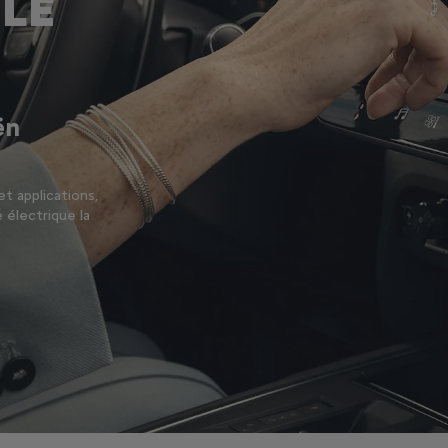
LE
ën
et applications,
électrique la