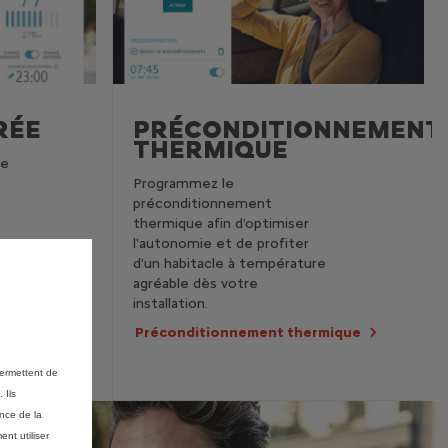
RÉE
PRÉCONDITIONNEMENT
THERMIQUE
ge
Programmez le
préconditionnement
thermique afin d'optimiser
l'autonomie et de profiter
d'un habitacle à température
agréable dès votre
installation.
Préconditionnement thermique
permettent de
 Ils
ance de la
nt utiliser