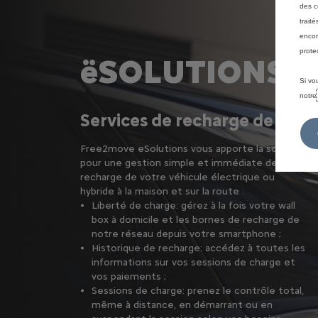
des c
trait
encor
prote
ëSOLUTIONS 
Si vo
notr
Services de recharge de Fre
Free2move eSolutions vous apporte la solution
pour une gestion simple et immédiate de la
recharge de votre véhicule électrique ou
hybride à la maison et sur la route :
Liberté de charge: gérez à la fois votre wall
box à domicile et les bornes de recharge de
notre réseau depuis votre smartphone ;
Historique de recharge: accédez à toutes les
informations sur vos sessions de charge et
vos paiements ;
Sessions de charge: prenez le contrôle total,
même à distance, en démarrant ou en