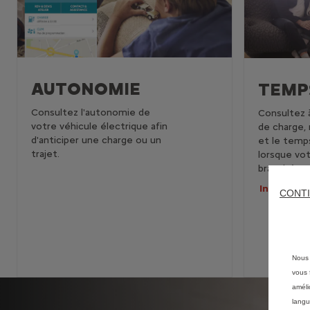
AUTONOMIE
TEMP
Consultez l'autonomie de
Consultez à
votre véhicule électrique afin
de charge, 
d'anticiper une charge ou un
et le temp
trajet.
lorsque vot
branché.
Informati
CONTI
Nous 
vous f
améli
langu