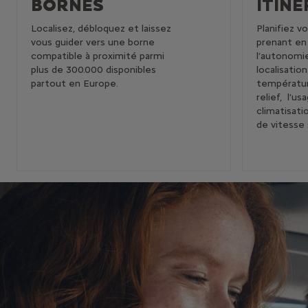
BORNES
ITINÉ
Localisez, débloquez et laissez
Planifiez vo
vous guider vers une borne
prenant e
compatible à proximité parmi
l’autonomie
plus de 300.000 disponibles
localisation
partout en Europe.
températur
relief, l’us
climatisati
de vitesse s