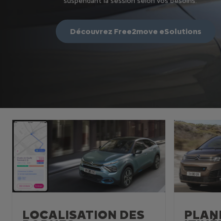
suspendant la session selon vos besoins.
Découvrez Free2move eSolutions
LOCALISATION DES
PLANI