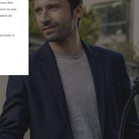
vent être
vent ne pas
atière de
 accéder à