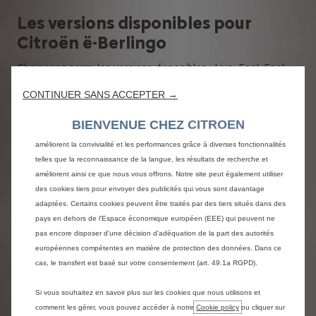
Les versions disponibles pour
Citroën ë-Berlingo
Choisissez parmi les versions disponibles : Live, Feel, Feel
Pack et Shine. Selon la finition que vous aurez choisie, vous
CONTINUER SANS ACCEPTER →
pourrez personnaliser son look, son intérieur, ses
Nous utilisons des cookies afin de vous offrir la meilleure expérience sur
équipements et ses accessoires pour créer le véhicule qui
notre site. Les cookies nous permettent de vous fournir des fonctionnalités
BIENVENUE CHEZ CITROEN
vous ressemble.
essentielles telles que la sécurité, la gestion du réseau et l’accessibilité. Ils
améliorent la convivialité et les performances grâce à diverses fonctionnalités
Design intérieur et extérieur
telles que la reconnaissance de la langue, les résultats de recherche et
améliorent ainsi ce que nous vous offrons. Notre site peut également utiliser
Citroën Berlingo est disponible en différentes couleurs :
des cookies tiers pour envoyer des publicités qui vous sont davantage
Blanc Banquise, Noir Perla Nera, Gris Platinium et Gris Acier
ou encore Gris Cooper, Sable ou Deep Blue pour certaines
adaptées. Certains cookies peuvent être traités par des tiers situés dans des
versions.
pays en dehors de l'Espace économique européen (EEE) qui peuvent ne
Dans l’habitacle, vous avez le choix entre plusieurs
pas encore disposer d'une décision d'adéquation de la part des autorités
ambiances et tissus entre celui de Série, Wild Green ou
européennes compétentes en matière de protection des données. Dans ce
Metropolitan Grey selon les versions.
cas, le transfert est basé sur votre consentement (art. 49.1a RGPD).
Dimensions de Citroën Berlingo
Si vous souhaitez en savoir plus sur les cookies que nous utilisons et
comment les gérer, vous pouvez accéder à notre
Cookie policy
ou cliquer sur
En tant que familiale modulable, Citroën Berlingo est le