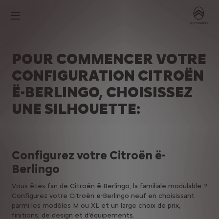
POUR COMMENCER VOTRE
CONFIGURATION CITROËN
Ë-BERLINGO, CHOISISSEZ
UNE SILHOUETTE:
Configurez votre Citroën ë-
Berlingo
Vous êtes fan de Citroën ë-Berlingo, la familiale modulable ?
Configurez votre Citroën ë-Berlingo neuf en choisissant
parmi les modèles M ou XL et un large choix de prix,
finitions, de design et d’équipements.