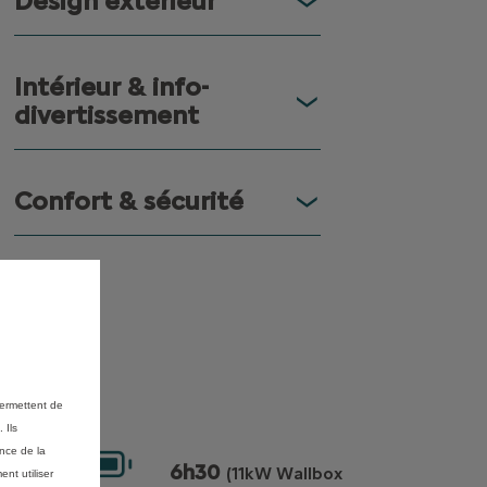
Design extérieur
Intérieur & info-
divertissement
Confort & sécurité
permettent de
 Ils
ance de la
6h30
e
(11kW Wallbox
nt utiliser