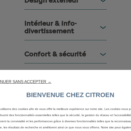
Design extérieur
Intérieur & info-
divertissement
Confort & sécurité
NUER SANS ACCEPTER →
BIENVENUE CHEZ CITROEN
utilisons des cookies afin de vous offrir la meilleure expérience sur notre site. Les cookies nous 
ournir des fonctionnalités essentielles telles que la sécurité, la gestion du réseau et l’accessibilité.
orent la convivialité et les performances grâce à diverses fonctionnalités telles que la reconnaiss
230ch
27 min
(Charg
e, les résultats de recherche et améliorent ainsi ce que nous vous offrons. Notre site peut égaleme