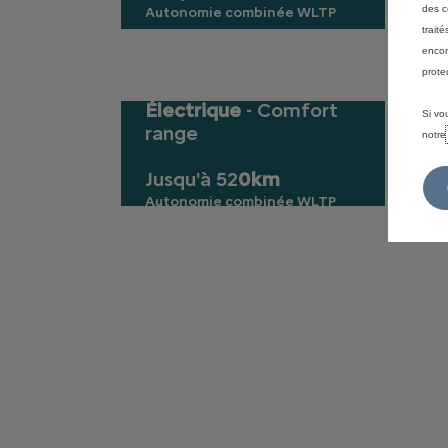
des c
Autonomie combinée WLTP
trait
encor
prote
Électrique
- Comfort
Si vo
range
notr
Jusqu'à 52
0km
Autonomie combinée WLTP