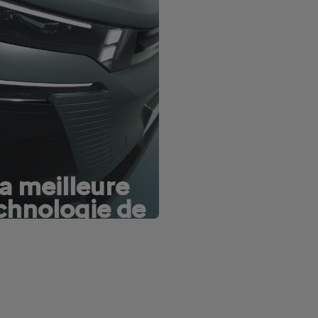
a meilleure
chnologie de
a catégorie