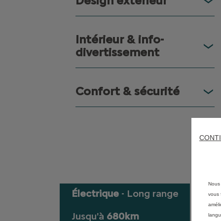
Design extérieur
Intérieur & info-
divertissement
Confort & sécurité
CONTI
Nous 
Électrique
- Long range
vous f
améli
Jusqu'à
680km
langu