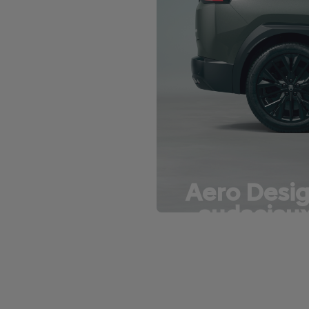
Aero Desi
audaciau