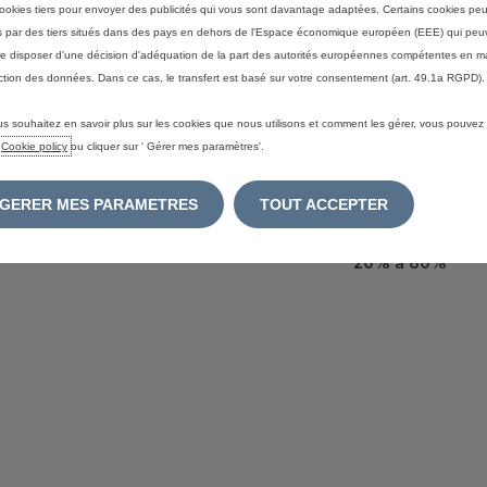
ookies tiers pour envoyer des publicités qui vous sont davantage adaptées. Certains cookies peu
rapide
)
Capacité de la
és par des tiers situés dans des pays en dehors de l'Espace économique européen (EEE) qui peu
Recharge 
Pour une recha
batterie : 97 kWh
e disposer d'une décision d'adéquation de la part des autorités européennes compétentes en m
20% à 80%
ction des données. Dans ce cas, le transfert est basé sur votre consentement (art. 49.1a RGPD).
us souhaitez en savoir plus sur les cookies que nous utilisons et comment les gérer, vous pouvez
e
Cookie policy
ou cliquer sur ' Gérer mes paramètres'.
210 ch
30 min
(Charg
Capacité de la
GERER MES PARAMETRES
TOUT ACCEPTER
rapide
)
batterie : 73 kWh
Recharge 
Pour recharger 
20% à 80%