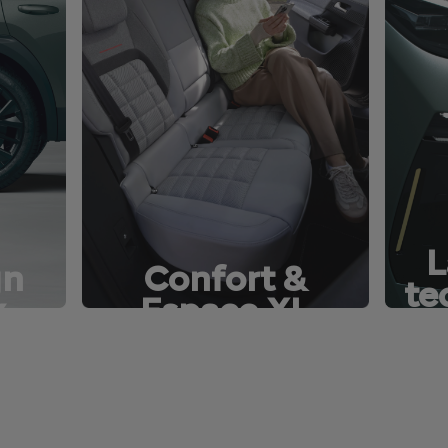
L
gn
Confort &
te
x
Espace XL
s