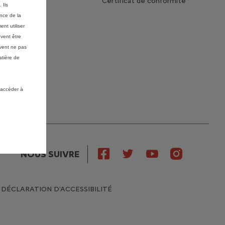
lier
Certificat de conformité
 Ils
Lifestyle
ance de la
nt utiliser
tacter
vent être
er
vent ne pas
atière de
 accéder à
NOUS SUIVRE
DÉCLARATION D'ACCESSIBILITÉ