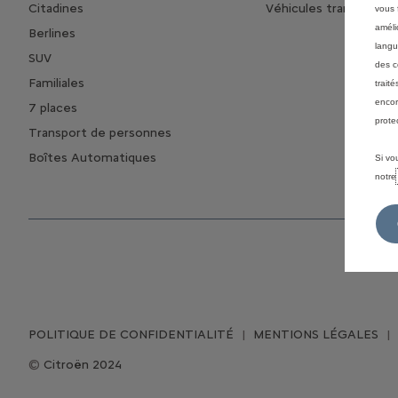
Citadines
Véhicules transformé
vous f
améli
Berlines
langu
SUV
des c
Familiales
trait
encor
7 places
prote
Transport de personnes
Boîtes Automatiques
Si vo
notr
POLITIQUE DE CONFIDENTIALITÉ
MENTIONS LÉGALES
Citroën 2024