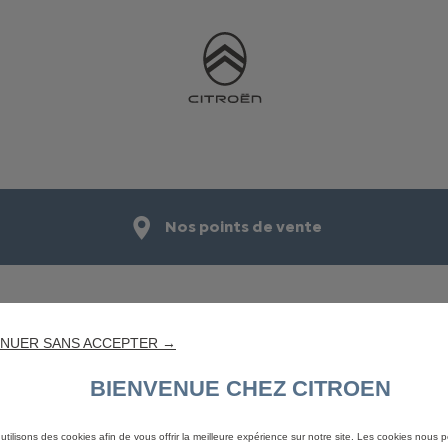
Nos points de vente
NUER SANS ACCEPTER →
IONNELS
TROUVER MA VOITURE
LIENS UT
BIENVENUE CHEZ CITROEN
Nouveaux véhicules en stock
Réserver 
Véhicules d'occasion en stock
Trouver u
utilisons des cookies afin de vous offrir la meilleure expérience sur notre site. Les cookies nous 