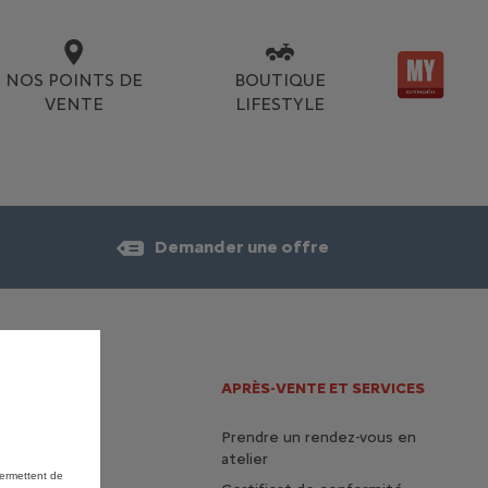
NOS POINTS DE
BOUTIQUE
VENTE
LIFESTYLE
Demander une offre
ILES
APRÈS-VENTE ET SERVICES
un essai
Prendre un rendez-vous en
atelier
n point de
permettent de