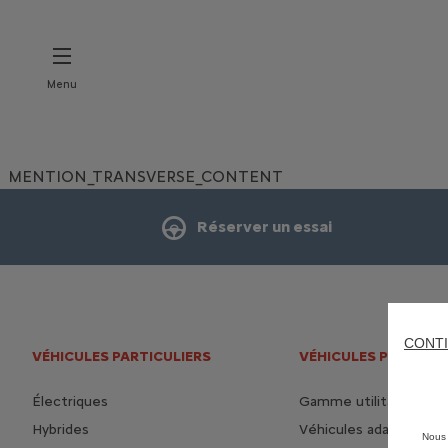
Menu
MENTION_TRANSVERSE_CONTENT
Réserver un essai
CONTI
VÉHICULES PARTICULIERS
VÉHICULES PROFESS
Électriques
Gamme utilitaire
Hybrides
Véhicules adaptés
Nous 