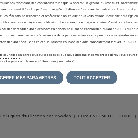
vente/ate
s
ournir des fonctionnalités essentielles telles que la sécurité, la gestion du réseau et l’accessibilité.
Boutique 
orent la convivialité et les performances grâce à diverses fonctionnalités telles que la reconnaiss
e, les résultats de recherche et améliorent ainsi ce que nous vous offrons. Notre site peut égaleme
Nous con
ookies tiers pour envoyer des publicités qui vous sont davantage adaptées. Certains cookies peu
Newslett
és par des tiers situés dans des pays en dehors de l'Espace économique européen (EEE) qui peu
e disposer d'une décision d'adéquation de la part des autorités européennes compétentes en m
ction des données. Dans ce cas, le transfert est basé sur votre consentement (art. 49.1a RGPD).
us souhaitez en savoir plus sur les cookies que nous utilisons et comment les gérer, vous pouvez
e
Cookie policy
ou cliquer sur ' Gérer mes paramètres'.
GERER MES PARAMETRES
TOUT ACCEPTER
Politiques d'utilisation des cookies
CONSENTEMENT COOKIE