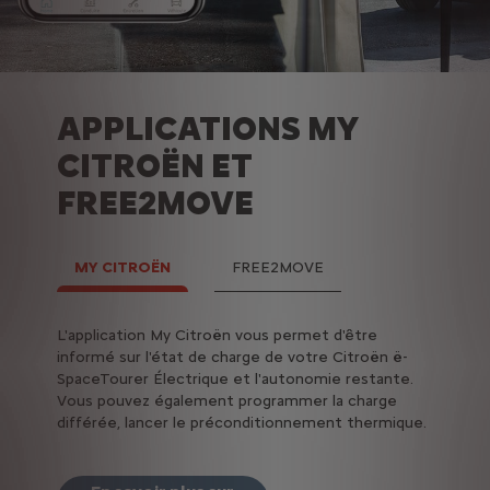
APPLICATIONS MY
CITROËN ET
FREE2MOVE
MY CITROËN
FREE2MOVE
L'application My Citroën vous permet d'être
Vous bé
informé sur l'état de charge de votre Citroën ë-
Car sur
SpaceTourer Électrique et l'autonomie restante.
à plus 
Vous pouvez également programmer la charge
de cell
différée, lancer le préconditionnement thermique.
itinérair