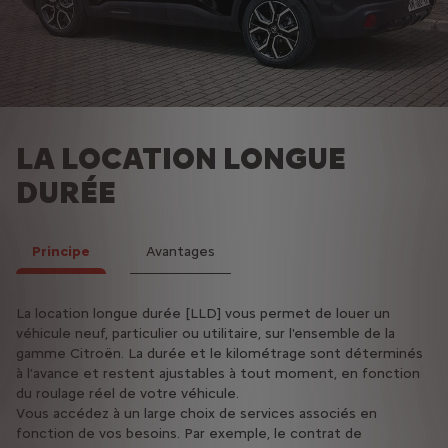
LA LOCATION LONGUE
DURÉE
Principe
Avantages
La location longue durée [LLD] vous permet de louer un
Renouvellement facilité de votre Citroën
véhicule neuf, particulier ou utilitaire, sur l'ensemble de la
Offres de gestion de parc
gamme Citroën. La durée et le kilométrage sont déterminés
TVA récupérable sur les loyers des véhicules utilitaires
à l’avance et restent ajustables à tout moment, en fonction
Economie d’impôts en comptabilisant les loyers TTC en
du roulage réel de votre véhicule.
charges déductibles
Vous accédez à un large choix de services associés en
fonction de vos besoins. Par exemple, le contrat de