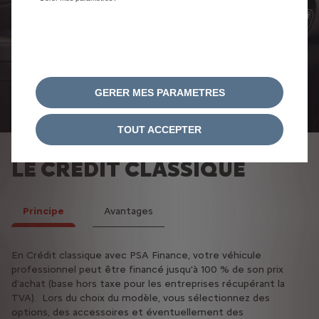
GERER MES PARAMETRES
TOUT ACCEPTER
LE CRÉDIT CLASSIQUE
Principe
Avantages
En Crédit classique avec PSA Finance, votre véhicule
Intérêts payés entièrement déductibles sur les véhicules
professionnel peut être financé jusqu'à 100 % de son prix
particuliers et utilitaires
d'achat (base hors taxe pour les entreprises récupérant la
TVA récupérable sur les véhicules utilitaires légers pour les
TVA). Lors du choix du modèle, vous sélectionnez des
sociétés qui y sont assujetties
options, des accessoires et éventuellement des