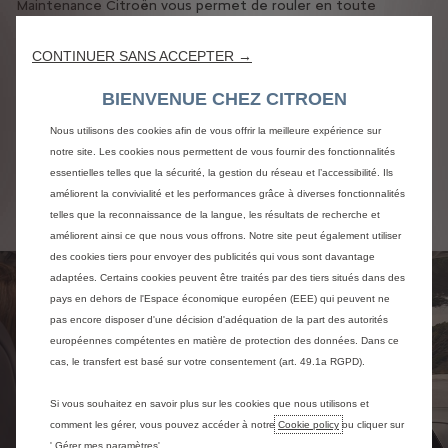
Maintenance Citroën vous permet de rouler en toute
sérénité avec une assistance 24h/24 et 7j/7.
En fin de contrat, vous restituez votre véhicule dans votre
CONTINUER SANS ACCEPTER →
point de vente, sans vous soucier de sa revente. Votre
budget automobile est maîtrisé. Le fonctionnement de la
BIENVENUE CHEZ CITROEN
location reste simple afin de vous garantir une efficacité
optimale.
Nous utilisons des cookies afin de vous offrir la meilleure expérience sur
notre site. Les cookies nous permettent de vous fournir des fonctionnalités
essentielles telles que la sécurité, la gestion du réseau et l’accessibilité. Ils
En savoir plus
améliorent la convivialité et les performances grâce à diverses fonctionnalités
telles que la reconnaissance de la langue, les résultats de recherche et
améliorent ainsi ce que nous vous offrons. Notre site peut également utiliser
des cookies tiers pour envoyer des publicités qui vous sont davantage
adaptées. Certains cookies peuvent être traités par des tiers situés dans des
pays en dehors de l'Espace économique européen (EEE) qui peuvent ne
pas encore disposer d'une décision d'adéquation de la part des autorités
européennes compétentes en matière de protection des données. Dans ce
cas, le transfert est basé sur votre consentement (art. 49.1a RGPD).
Si vous souhaitez en savoir plus sur les cookies que nous utilisons et
comment les gérer, vous pouvez accéder à notre
Cookie policy
ou cliquer sur
' Gérer mes paramètres'.