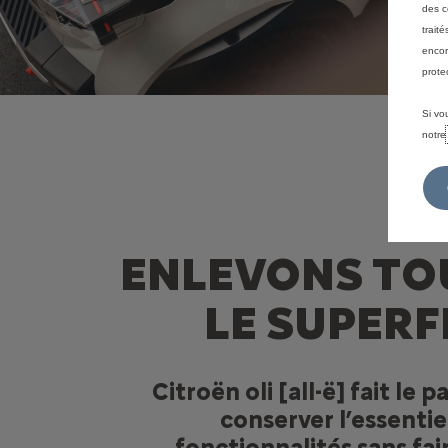
des c
trait
encor
prote
Si vo
notr
ENLEVONS TO
LE SUPERF
Citroën oli [all-ë] fait le p
conserver l’essentie
fonctionnalités sans fai