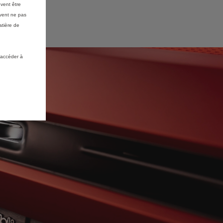
vent être
vent ne pas
atière de
 accéder à