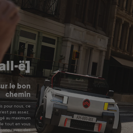
all-ë]
sur le bon
chemin
is pour nous, ce
n’est pas assez.
llégé au maximum
le tout en vous
 conçu avec des