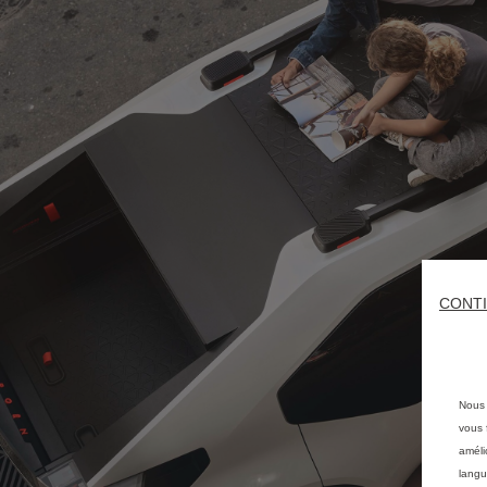
CONTI
Nous 
vous f
améli
langu