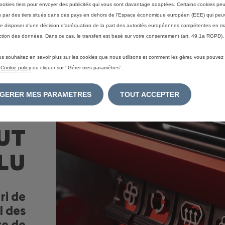
ookies tiers pour envoyer des publicités qui vous sont davantage adaptées. Certains cookies peu
és par des tiers situés dans des pays en dehors de l'Espace économique européen (EEE) qui peu
e disposer d'une décision d'adéquation de la part des autorités européennes compétentes en m
ction des données. Dans ce cas, le transfert est basé sur votre consentement (art. 49.1a RGPD).
us souhaitez en savoir plus sur les cookies que nous utilisons et comment les gérer, vous pouvez
e
Cookie policy
ou cliquer sur ' Gérer mes paramètres'.
GERER MES PARAMETRES
TOUT ACCEPTER
UT
LU
ari de
l des
re de