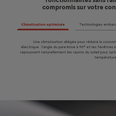
compromis sur votre con
Climatisation optimisée
Technologies embar
Le smartphone et les enceintes portables du co
Une climatisation allégée pour réduire la cons
électrique : l’angle du pare-brise à 90° et les fenêtres 
suffisent et s’intègrent directement au tableau 
repoussent naturellement les rayons du soleil pour opti
température