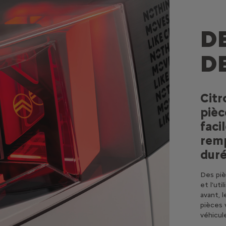
D
D
Citr
pièc
faci
remp
duré
Des piè
et l’ut
avant, 
pièces 
véhicul