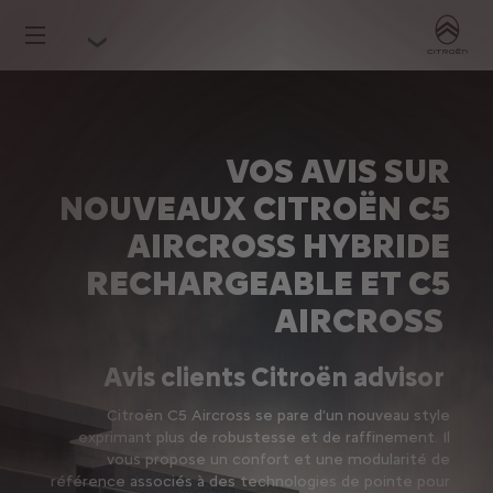
VOS AVIS SUR
NOUVEAUX CITROËN C5
AIRCROSS HYBRIDE
RECHARGEABLE ET C5
AIRCROSS
Avis clients Citroën advisor
Citroën C5 Aircross se pare d’un nouveau style
exprimant plus de robustesse et de raffinement. Il
vous propose un confort et une modularité de
référence associés à des technologies de pointe pour