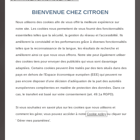
CLIENTS EN VIDÉO
BIENVENUE CHEZ CITROEN
Nous utilisons des cookies afin de vous offrir la meilleure expérience sur
notre site. Les cookies nous permettent de vous fournir des fonctionnalités
essentielles telles que la sécurité, la gestion du réseau et l’accessibilité. Ils
améliorent la convivialité et les performances grâce à diverses fonctionnalités
telles que la reconnaissance de la langue, les résultats de recherche et
améliorent ainsi ce que nous vous offrons. Notre site peut également utiliser
des cookies tiers pour envoyer des publicités qui vous sont davantage
adaptées. Certains cookies peuvent être traités par des tiers situés dans des
pays en dehors de l'Espace économique européen (EEE) qui peuvent ne
pas encore disposer d'une décision d'adéquation de la part des autorités
européennes compétentes en matière de protection des données. Dans ce
cas, le transfert est basé sur votre consentement (art. 49.1a RGPD).
Si vous souhaitez en savoir plus sur les cookies que nous utilisons et
comment les gérer, vous pouvez accéder à notre
Cookie policy
ou cliquer sur
' Gérer mes paramètres'.